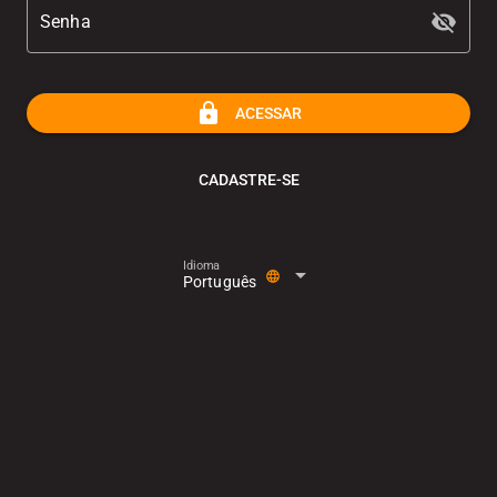
visibility_off
Senha
lock
ACESSAR
CADASTRE-SE
Idioma
arrow_drop_down
language
Português